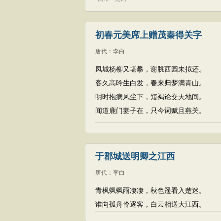
初春元美席上赠茂秦得关字
唐代
：
李白
凤城杨柳又堪攀，谢脁西园未拟还。
客久高吟生白发，春来归梦满青山。
明时抱病风尘下，短褐论交天地间。
闻道鹿门妻子在，只今词赋且燕关。
于郡城送明卿之江西
唐代
：
李白
青枫飒飒雨凄凄，秋色遥看入楚迷。
谁向孤舟怜逐客，白云相送大江西。