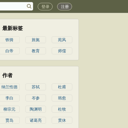
登录
注册
最新标签
铁骑
旌旄
苑风
白帝
教育
师儒
作者
纳兰性德
苏轼
杜甫
李白
岑参
韩愈
柳宗元
陶渊明
杜牧
贾岛
诸葛亮
贯休