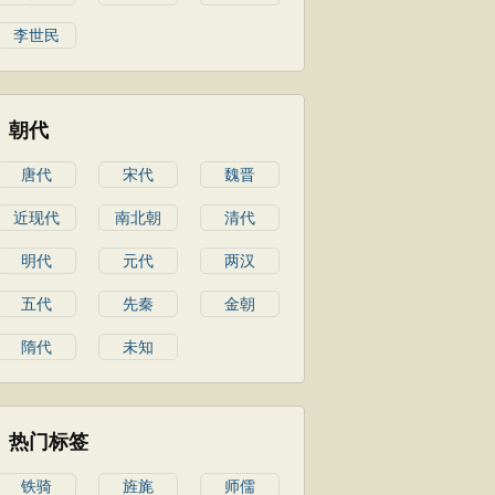
李世民
朝代
唐代
宋代
魏晋
近现代
南北朝
清代
明代
元代
两汉
五代
先秦
金朝
隋代
未知
热门标签
铁骑
旌旄
师儒