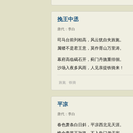
挽王中丞
唐代
：
李白
司马台前列柏高，风云犹自夹旌旄。
属镂不是君王意，莫作胥山万里涛。
幕府高临碣石开，蓟门丹旐重徘徊。
沙场入夜多风雨，人见亲提铁骑来！
旌旄
铁骑
平凉
唐代
：
李白
春色萧条白日斜，平凉西北见天涯。