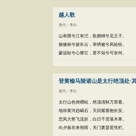
越人歌
唐代
：
李白
山有隈兮江有汜，歌拥枻兮见王子。
揄修袂兮披长云，举绣被兮风纷纷。
蒙诟耻兮心靡它，君不知兮可奈何。
登黄榆马陵诸山是太行绝顶处·
唐代
：
李白
太行山色倚巑岏，绝顶清秋万里看。
地坼黄河趋碣石，天回紫塞抱长安。
悲风大壑飞流折，白日千厓落木寒。
向夕振衣来朔雨，关门萧瑟罢凭栏。