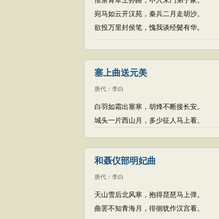
惟余青草王孙路，不入朱门弟子家。
宛马如云开汉苑，秦兵二月走胡沙。
欲投万里封侯笔，愧我谈经鬓有华。
塞上曲送元美
唐代
：
李白
白羽如霜出塞寒，胡烽不断接长安。
城头一片西山月，多少征人马上看。
和聂仪部明妃曲
唐代
：
李白
天山雪后北风寒，抱得琵琶马上弹。
曲罢不知青海月，徘徊犹作汉宫看。