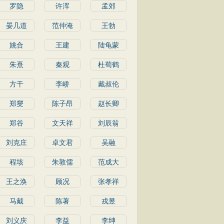
罗隐
许浑
孟郊
晏几道
范仲淹
王勃
姚合
王建
陆龟蒙
朱熹
秦观
杜荀鹤
方干
李峤
戴叔伦
郑燮
陈子昂
赵长卿
郑谷
文天祥
刘辰翁
刘克庄
卓文君
吴融
程垓
朱敦儒
范成大
王之涣
顾况
张孝祥
马戴
陈著
戎昱
刘义庆
李益
李绅