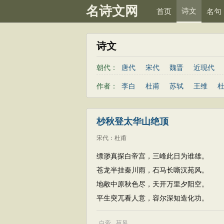
名诗文网
诗文
首页
名句
诗文
朝代：
唐代
宋代
魏晋
近现代
金朝
隋代
未知
作者：
李白
杜甫
苏轼
王维
杪秋登太华山绝顶
宋代
：
杜甫
缥渺真探白帝宫，三峰此日为谁雄。
苍龙半挂秦川雨，石马长嘶汉苑风。
地敞中原秋色尽，天开万里夕阳空。
平生突兀看人意，容尔深知造化功。
白帝
苑风