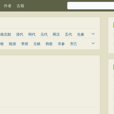
作者
古籍
南北朝
清代
明代
元代
两汉
五代
先秦
杜牧
陆游
李煜
元稹
韩愈
岑参
齐己