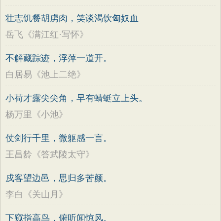
壮志饥餐胡虏肉，笑谈渴饮匈奴血
岳飞《满江红·写怀》
不解藏踪迹，浮萍一道开。
白居易《池上二绝》
小荷才露尖尖角，早有蜻蜓立上头。
杨万里《小池》
仗剑行千里，微躯感一言。
王昌龄《答武陵太守》
戍客望边邑，思归多苦颜。
李白《关山月》
下窥指高鸟，俯听闻惊风。