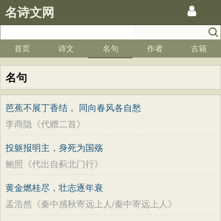
名诗文网
首页
诗文
名句
作者
古籍
名句
芭蕉不展丁香结， 同向春风各自愁
李商隐《代赠二首》
投躯报明主，身死为国殇
鲍照《代出自蓟北门行》
黄金燃桂尽，壮志逐年衰
孟浩然《秦中感秋寄远上人/秦中寄远上人》