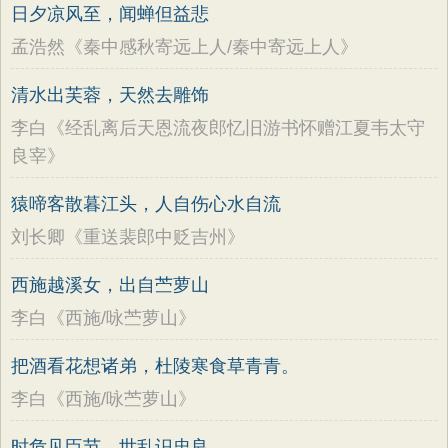
日夕凉风至，闻蝉但益悲
孟浩然《秦中感秋寄远上人/秦中寄远上人》
清水出芙蓉，天然去雕饰
李白《经乱离后天恩流夜郎忆旧游书怀赠江夏韦太守
良宰》
猿啼客散暮江头，人自伤心水自流
刘长卿《重送裴郎中贬吉州》
西施越溪女，出自苎萝山
李白《西施/咏苎萝山》
把酒看花想诸弟，杜陵寒食草青青。
李白《西施/咏苎萝山》
时危见臣节，世乱识忠良