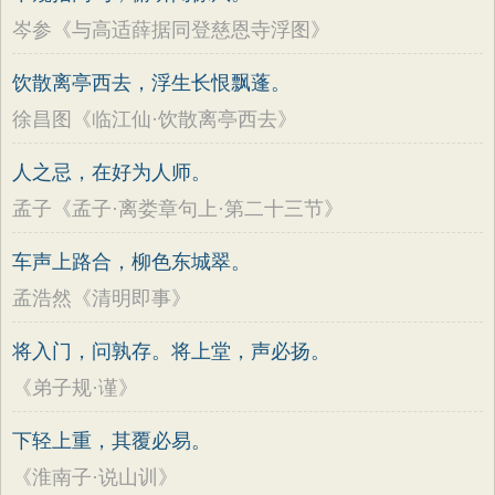
岑参《与高适薛据同登慈恩寺浮图》
饮散离亭西去，浮生长恨飘蓬。
徐昌图《临江仙·饮散离亭西去》
人之忌，在好为人师。
孟子《孟子·离娄章句上·第二十三节》
车声上路合，柳色东城翠。
孟浩然《清明即事》
将入门，问孰存。将上堂，声必扬。
《弟子规·谨》
下轻上重，其覆必易。
《淮南子·说山训》