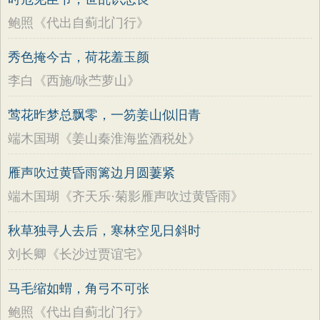
鲍照《代出自蓟北门行》
秀色掩今古，荷花羞玉颜
李白《西施/咏苎萝山》
莺花昨梦总飘零，一笏姜山似旧青
端木国瑚《姜山秦淮海监酒税处》
雁声吹过黄昏雨篱边月圆萋紧
端木国瑚《齐天乐·菊影雁声吹过黄昏雨》
秋草独寻人去后，寒林空见日斜时
刘长卿《长沙过贾谊宅》
马毛缩如蝟，角弓不可张
鲍照《代出自蓟北门行》