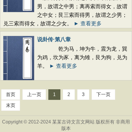
男，故谓之中男；离再索而得女，故谓
之中女；艮三索而得男，故谓之少男；
兑三索而得女，故谓之少女。
► 查看更多
说卦传·第八章
乾为马，坤为牛，震为龙，巽
为鸡，坎为豕，离为雉，艮为狗，兑为
羊。
► 查看更多
首页
上一页
1
2
3
下一页
末页
Copyright © 2012-2024 某某古诗文言文网站 版权所有 非商用
版本