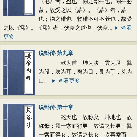
《屯》者，盈也；物之始生也。物生必
蒙，故受之以《蒙》。《蒙》者，蒙
也；物之稚也。物稚不可不养也，故受
之以《需》。《需》者，饮食之道也。饮食...
► 查看
更多
说卦传·第九章
乾为首，坤为腹，震为足，巽
为股，坎为耳，离为目，艮为手，兑为
口。
► 查看更多
说卦传·第十章
乾天也，故称父，坤地也，故
称母；震一索而得男，故谓之长男；巽
一索而得女，故谓之长女；坎再索而