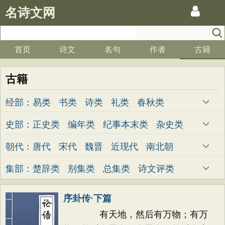
名诗文网
首页
诗文
名句
作者
古籍
古籍
经部：
易类
书类
诗类
礼类
春秋类
孝经类
五经总义类
四书类
乐类
史部：
正史类
编年类
纪事本末类
杂史类
小学类
别史类
诏令奏议类
传记类
史钞类
朝代：
唐代
宋代
魏晋
近现代
南北朝
清代
明代
元代
两汉
五代
先秦
集部：
楚辞类
别集类
总集类
诗文评类
金朝
隋代
未知
词曲类
序卦传·下篇
有天地，然后有万物；有万