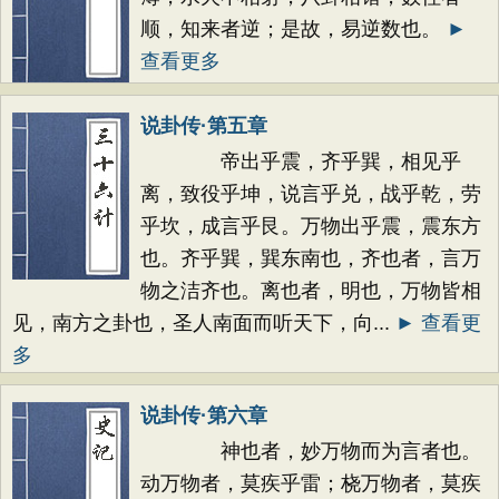
顺，知来者逆；是故，易逆数也。
►
查看更多
说卦传·第五章
帝出乎震，齐乎巽，相见乎
离，致役乎坤，说言乎兑，战乎乾，劳
乎坎，成言乎艮。万物出乎震，震东方
也。齐乎巽，巽东南也，齐也者，言万
物之洁齐也。离也者，明也，万物皆相
见，南方之卦也，圣人南面而听天下，向...
► 查看更
多
说卦传·第六章
神也者，妙万物而为言者也。
动万物者，莫疾乎雷；桡万物者，莫疾