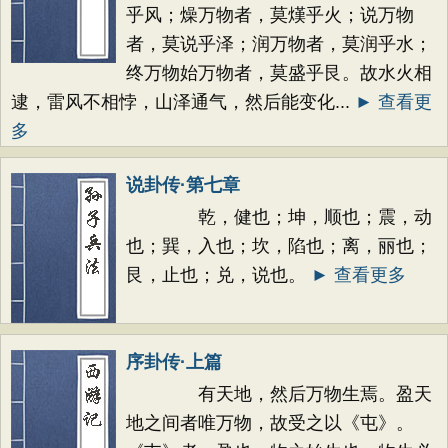
乎风；燥万物者，莫熯乎火；说万物
者，莫说乎泽；润万物者，莫润乎水；
终万物始万物者，莫盛乎艮。故水火相
逮，雷风不相悖，山泽通气，然后能变化...
► 查看更
多
说卦传·第七章
乾，健也；坤，顺也；震，动
也；巽，入也；坎，陷也；离，丽也；
艮，止也；兑，说也。
► 查看更多
序卦传·上篇
有天地，然后万物生焉。盈天
地之间者唯万物，故受之以《屯》。