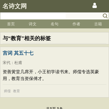
名诗文网
首页
诗文
名句
作者
古籍
与“教育”相关的标签
宫词 其五十七
宋代
：
杜甫
资善黉堂几席开，小王初学读书来。师儒专选英豪
用，教育当资保傅才。
师儒
教育
共
页
条
1
1