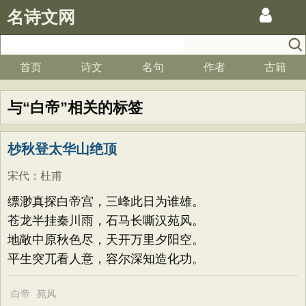
名诗文网
首页
诗文
名句
作者
古籍
与“白帝”相关的标签
杪秋登太华山绝顶
宋代
：
杜甫
缥渺真探白帝宫，三峰此日为谁雄。
苍龙半挂秦川雨，石马长嘶汉苑风。
地敞中原秋色尽，天开万里夕阳空。
平生突兀看人意，容尔深知造化功。
白帝
苑风