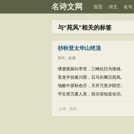
名诗文网
首页
诗文
名句
与“苑风”相关的标签
杪秋登太华山绝顶
宋代
：
杜甫
缥渺真探白帝宫，三峰此日为谁雄。
苍龙半挂秦川雨，石马长嘶汉苑风。
地敞中原秋色尽，天开万里夕阳空。
平生突兀看人意，容尔深知造化功。
白帝
苑风