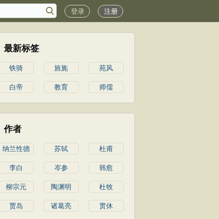
登录
注册
最新标签
铁骑
旌旄
苑风
白帝
教育
师儒
作者
纳兰性德
苏轼
杜甫
李白
岑参
韩愈
柳宗元
陶渊明
杜牧
贾岛
诸葛亮
贯休