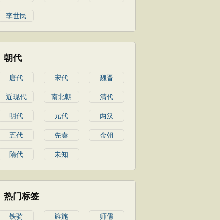
李世民
朝代
唐代
宋代
魏晋
近现代
南北朝
清代
明代
元代
两汉
五代
先秦
金朝
隋代
未知
热门标签
铁骑
旌旄
师儒