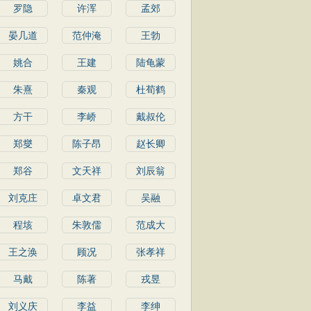
罗隐
许浑
孟郊
晏几道
范仲淹
王勃
姚合
王建
陆龟蒙
朱熹
秦观
杜荀鹤
方干
李峤
戴叔伦
郑燮
陈子昂
赵长卿
郑谷
文天祥
刘辰翁
刘克庄
卓文君
吴融
程垓
朱敦儒
范成大
王之涣
顾况
张孝祥
马戴
陈著
戎昱
刘义庆
李益
李绅