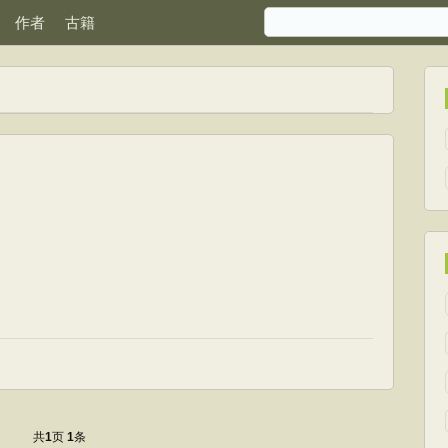
作者
古籍
共
页
条
1
1