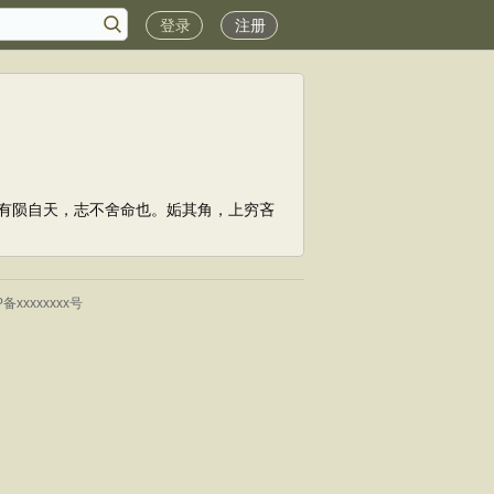
登录
注册
有陨自天，志不舍命也。姤其角，上穷吝
P备xxxxxxxx号