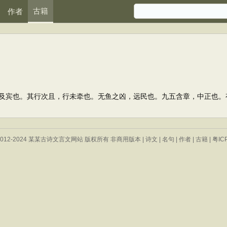
古籍
作者
宾也。其行次且，行未牵也。无鱼之凶，远民也。九五含章，中正也。
 © 2012-2024 某某古诗文言文网站 版权所有 非商用版本 |
诗文
|
名句
|
作者
|
古籍
|
粤IC