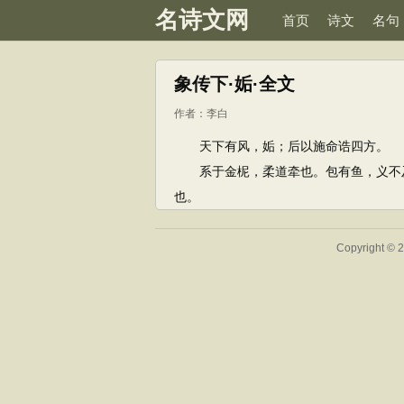
名诗文网
首页
诗文
名句
象传下·姤·全文
作者：
李白
天下有风，姤；后以施命诰四方。
系于金柅，柔道牵也。包有鱼，义不及
也。
Copyright