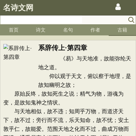
名诗文网
首页
诗文
名句
作者
古籍
系辞传上·第四章
《易》与天地准，故能弥纶天
地之道。
仰以观于天文，俯以察于地理，是
故知幽明之故；
原始反终，故知死生之说；精气为物，游魂为
变，是故知鬼神之情状。
与天地相似，故不违；知周乎万物，而道济天
下，故不过；旁行而不流，乐天知命，故不忧；安土
敦乎仁，故能爱。范围天地之化而不过，曲成万物而