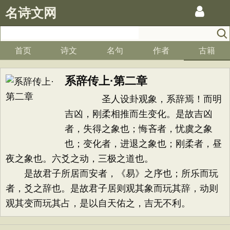
名诗文网
首页
诗文
名句
作者
古籍
系辞传上·第二章
圣人设卦观象，系辞焉！而明
吉凶，刚柔相推而生变化。是故吉凶
者，失得之象也；悔吝者，忧虞之象
也；变化者，进退之象也；刚柔者，昼
夜之象也。六爻之动，三极之道也。
是故君子所居而安者，《易》之序也；所乐而玩
者，爻之辞也。是故君子居则观其象而玩其辞，动则
观其变而玩其占，是以自天佑之，吉无不利。