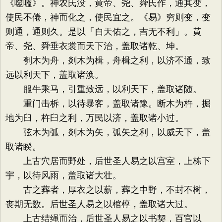
《噬嗑》。神农氏没，黄帝、尧、舜氏作，通其变，
使民不倦，神而化之，使民宜之。《易》穷则变，变
则通，通则久。是以「自天佑之，吉无不利」。黄
帝、尧、舜垂衣裳而天下治，盖取诸乾、坤。
刳木为舟，剡木为楫，舟楫之利，以济不通，致
远以利天下，盖取诸涣。
服牛乘马，引重致远，以利天下，盖取诸随。
重门击柝，以待暴客，盖取诸豫。断木为杵，掘
地为臼，杵臼之利，万民以济，盖取诸小过。
弦木为弧，剡木为矢，弧矢之利，以威天下，盖
取诸睽。
上古穴居而野处，后世圣人易之以宫室，上栋下
宇，以待风雨，盖取诸大壮。
古之葬者，厚衣之以薪，葬之中野，不封不树，
丧期无数。后世圣人易之以棺椁，盖取诸大过。
上古结绳而治，后世圣人易之以书契，百官以