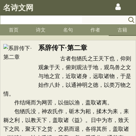
名诗文网
首页
诗文
名句
作者
古籍
系辞传下·第二章
古者包牺氏之王天下也，仰则
观象于天，俯则观法于地，观鸟兽之文
与地之宜，近取诸身，远取诸物，于是
始作八卦，以通神明之德，以类万物之
情。
作结绳而为网罟，以佃以渔，盖取诸离。
包牺氏没，神农氏作，斫木为耜，揉木为耒，耒
耨之利，以教天下，盖取诸《益》。日中为市，致天
下之民，聚天下之货，交易而退，各得其所，盖取诸