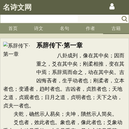
名诗文网
首页
诗文
名句
作者
古籍
系辞传下·第一章
八卦成列，像在其中矣；因而
重之，爻在其中矣；刚柔相推，变在其
中焉；系辞焉而命之，动在其中矣。吉
凶悔吝者，生乎动者也；刚柔者，立本
者也；变通者，趋时者也。吉凶者，贞胜者也；天地
之道，贞观者也；日月之道，贞明者也；天下之动，
贞夫一者也。
夫乾，确然示人易矣；夫坤，隤然示人简矣。
爻也者，效此者也。象也者，像此者也；爻象动