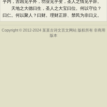
乎内，吉凶见乎外，功业见乎变，圣人之情见乎辞。
天地之大德曰生，圣人之大宝曰位。何以守位？
曰仁。何以聚人？曰财。理财正辞、禁民为非曰义。
Copyright © 2012-2024 某某古诗文言文网站 版权所有 非商用
版本