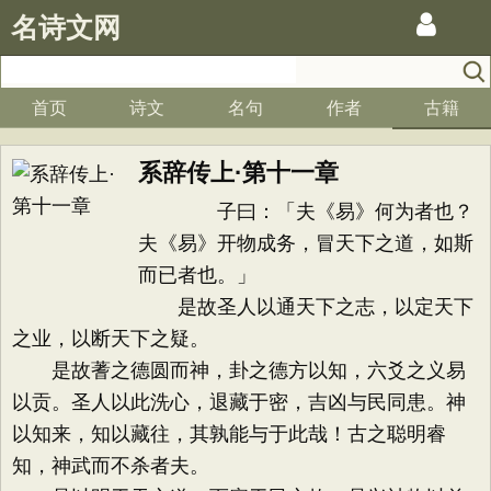
名诗文网
首页
诗文
名句
作者
古籍
系辞传上·第十一章
子曰：「夫《易》何为者也？
夫《易》开物成务，冒天下之道，如斯
而已者也。」
是故圣人以通天下之志，以定天下
之业，以断天下之疑。
是故蓍之德圆而神，卦之德方以知，六爻之义易
以贡。圣人以此洗心，退藏于密，吉凶与民同患。神
以知来，知以藏往，其孰能与于此哉！古之聪明睿
知，神武而不杀者夫。