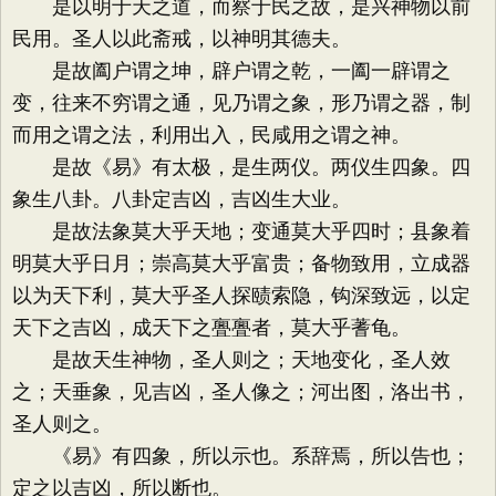
是以明于天之道，而察于民之故，是兴神物以前
民用。圣人以此斋戒，以神明其德夫。
是故阖户谓之坤，辟户谓之乾，一阖一辟谓之
变，往来不穷谓之通，见乃谓之象，形乃谓之器，制
而用之谓之法，利用出入，民咸用之谓之神。
是故《易》有太极，是生两仪。两仪生四象。四
象生八卦。八卦定吉凶，吉凶生大业。
是故法象莫大乎天地；变通莫大乎四时；县象着
明莫大乎日月；崇高莫大乎富贵；备物致用，立成器
以为天下利，莫大乎圣人探赜索隐，钩深致远，以定
天下之吉凶，成天下之亹亹者，莫大乎蓍龟。
是故天生神物，圣人则之；天地变化，圣人效
之；天垂象，见吉凶，圣人像之；河出图，洛出书，
圣人则之。
《易》有四象，所以示也。系辞焉，所以告也；
定之以吉凶，所以断也。