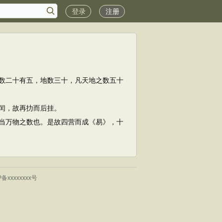
登录
注册
数二十有五，地数三十，凡天地之数五十
闰，故再扐而后挂。
当万物之数也。是故四营而成《易》，十
P备xxxxxxxx号