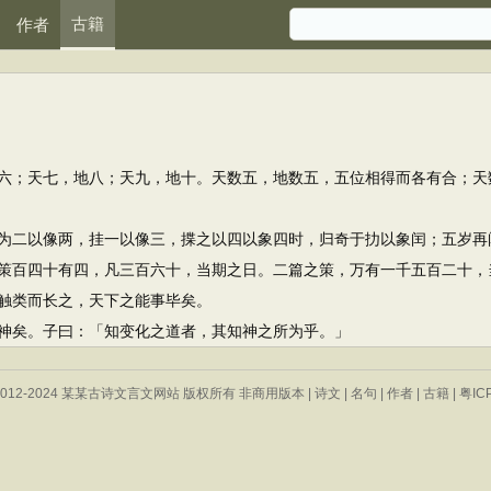
古籍
作者
；天七，地八；天九，地十。天数五，地数五，五位相得而各有合；天
二以像两，挂一以像三，揲之以四以象四时，归奇于扐以象闰；五岁再
百四十有四，凡三百六十，当期之日。二篇之策，万有一千五百二十，
触类而长之，天下之能事毕矣。
矣。子曰：「知变化之道者，其知神之所为乎。」
 © 2012-2024 某某古诗文言文网站 版权所有 非商用版本 |
诗文
|
名句
|
作者
|
古籍
|
粤IC