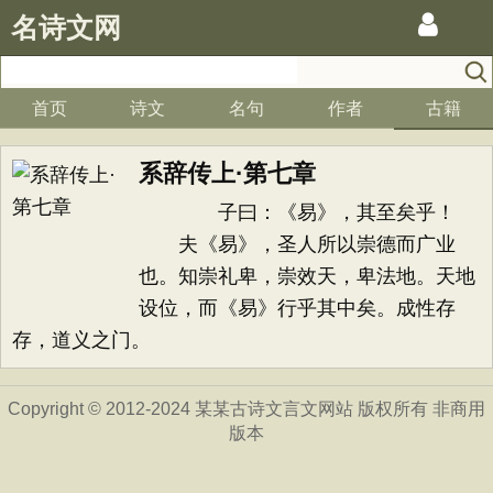
名诗文网
首页
诗文
名句
作者
古籍
系辞传上·第七章
子曰：《易》，其至矣乎！
夫《易》，圣人所以崇德而广业
也。知崇礼卑，崇效天，卑法地。天地
设位，而《易》行乎其中矣。成性存
存，道义之门。
Copyright © 2012-2024 某某古诗文言文网站 版权所有 非商用
版本