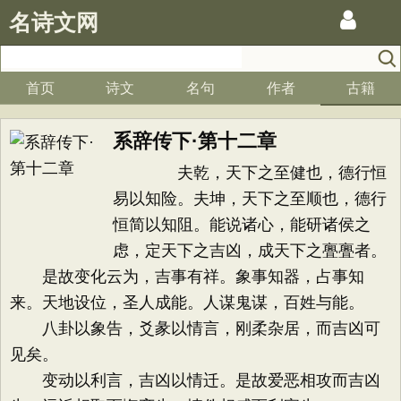
名诗文网
首页
诗文
名句
作者
古籍
系辞传下·第十二章
夫乾，天下之至健也，德行恒
易以知险。夫坤，天下之至顺也，德行
恒简以知阻。能说诸心，能研诸侯之
虑，定天下之吉凶，成天下之亹亹者。
是故变化云为，吉事有祥。象事知器，占事知
来。天地设位，圣人成能。人谋鬼谋，百姓与能。
八卦以象告，爻彖以情言，刚柔杂居，而吉凶可
见矣。
变动以利言，吉凶以情迁。是故爱恶相攻而吉凶