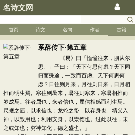
名诗文网
首页
诗文
名句
作者
古籍
系辞传下·第五章
《易》曰「憧憧往来，朋从尔
思。」子曰：「天下何思何虑？天下同
归而殊途，一致而百虑。天下何思何
虑？日往则月来，月往则日来，日月相
推而明生焉。寒往则暑来，暑往则寒来，寒暑相推而
岁成焉。往者屈也，来者信也，屈信相感而利生焉。
尺蠖之屈，以求信也；龙蛇之蛰，以存身也。精义入
神，以致用也；利用安身，以崇德也。过此以往，未
之或知也；穷神知化，德之盛也。」