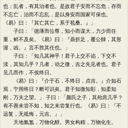
也；乱者，有其治者也。是故君子安而不忘危，存而
不忘亡，治而不忘乱，是以身安而国家可保也。
《易》曰：『其亡其亡，系于苞桑。』」
子曰：「德薄而位尊，知小而谋大，力少而任
重，鲜不及矣。《易》曰：『鼎折足，覆公餗，其形
渥，凶。』言不胜其任也。」
子曰：「知几其神乎！君子上交不谄，下交不
渎，其知几乎？几者，动之微，吉之先见者也。君子
见几而作，不俟终日。
《易》曰：『介于石，不终日，贞吉。』介如石
焉，宁用终日？断可识矣。君子知微知彰，知柔知
刚，万夫之望。」 子曰：「颜氏之子，其殆庶几乎？
有不善未尝不知，知之未尝复行也。《易》曰：『不
远复，无祗悔，元吉。』」
天地氤氲，万物化醇。男女构精，万物化生。