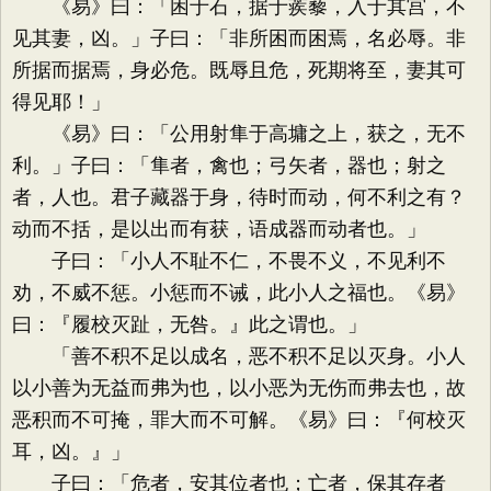
《易》曰：「困于石，据于蒺藜，入于其宫，不
见其妻，凶。」子曰：「非所困而困焉，名必辱。非
所据而据焉，身必危。既辱且危，死期将至，妻其可
得见耶！」
《易》曰：「公用射隼于高墉之上，获之，无不
利。」子曰：「隼者，禽也；弓矢者，器也；射之
者，人也。君子藏器于身，待时而动，何不利之有？
动而不括，是以出而有获，语成器而动者也。」
子曰：「小人不耻不仁，不畏不义，不见利不
劝，不威不惩。小惩而不诫，此小人之福也。《易》
曰：『履校灭趾，无咎。』此之谓也。」
「善不积不足以成名，恶不积不足以灭身。小人
以小善为无益而弗为也，以小恶为无伤而弗去也，故
恶积而不可掩，罪大而不可解。《易》曰：『何校灭
耳，凶。』」
子曰：「危者，安其位者也；亡者，保其存者