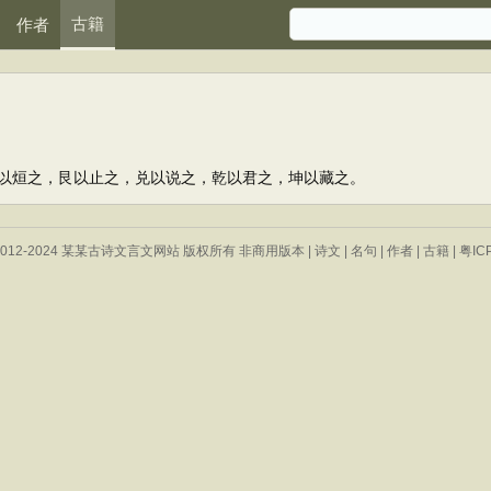
古籍
作者
烜之，艮以止之，兑以说之，乾以君之，坤以藏之。
 © 2012-2024 某某古诗文言文网站 版权所有 非商用版本 |
诗文
|
名句
|
作者
|
古籍
|
粤IC