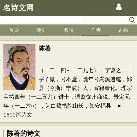
名诗文网
首页
诗文
名句
作者
古籍
陈著
（一二一四～一二九七），字谦之，一
字子微，号本堂，晚年号嵩溪遗耄，鄞
县（今浙江宁波）人，寄籍奉化。理宗
宝祐四年（一二五六）进士，调监饶州商税。景定元
年（一二六○），为白鹭书院山长，知安福县。►
1600篇诗文
陈著的诗文