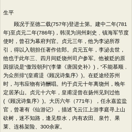
生平
顾况于至德二载(757年)登进士第。建中二年(781
年)至贞元二年(786年)，韩滉为润州刺史﹑镇海军节度
使时，曾召为幕府判官。贞元三年，他为李泌所荐
引，得以入朝担任著作佐郎。贞元五年，李泌去世，
他也于此年三、四月间贬饶州司户参军。他被贬的原
因据说是“傲毁朝列”(李肇《唐国史补》)，“不能慕顺﹐
为众所排”(皇甫湜《顾况诗集序》)。在贬途经苏州
时，与韦应物有诗酬唱。约于贞元十年离饶州，晚年
定居茅山。贞元十六年，皇甫湜曾在扬州见到过他
(《顾况诗集序》)。大历六年（771年），任永嘉监盐
官，曾著有《仙游记》，描述飞云江上游李庭寻上山
砍树，迷不知路，逢见祭水，内有农田、泉竹、果
莱、连栋架险、300余家。