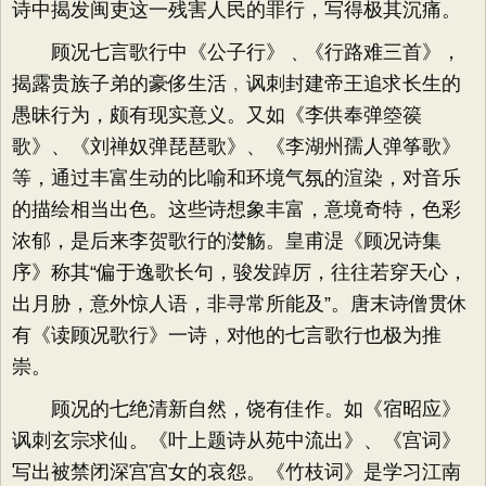
诗中揭发闽吏这一残害人民的罪行，写得极其沉痛。
顾况七言歌行中《公子行》﹑《行路难三首》，
揭露贵族子弟的豪侈生活﹐讽刺封建帝王追求长生的
愚昧行为，颇有现实意义。又如《李供奉弹箜篌
歌》、《刘禅奴弹琵琶歌》、《李湖州孺人弹筝歌》
等，通过丰富生动的比喻和环境气氛的渲染，对音乐
的描绘相当出色。这些诗想象丰富，意境奇特，色彩
浓郁，是后来李贺歌行的漤觞。皇甫湜《顾况诗集
序》称其“偏于逸歌长句，骏发踔厉，往往若穿天心，
出月胁，意外惊人语，非寻常所能及”。唐末诗僧贯休
有《读顾况歌行》一诗，对他的七言歌行也极为推
崇。
顾况的七绝清新自然，饶有佳作。如《宿昭应》
讽刺玄宗求仙。《叶上题诗从苑中流出》、《宫词》
写出被禁闭深宫宫女的哀怨。《竹枝词》是学习江南