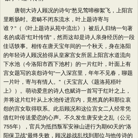
唐朝大诗人顾况的诗句“愁见莺啼柳絮飞，上阳宫
里断肠时。君畴不闭东流水，叶上题诗寄与
谁？”（《叶上题诗从苑中流出》）被后人归纳一句著
名的成语“红叶传情”，然而这却是诗人亲身经历的一段
佳话轶事。相传在唐天宝年间的一个秋天，身在洛阳
的年轻诗人顾况拾得从皇家宫女所居上阳宫水道流向
下水池（今洛阳市西下池村）的一片红叶，叶面上有
宫女题写的哀怨诗句“一入深宫里，年年不见春，聊题
一片叶，寄与有情人。”（天宝宫人《题洛苑梧叶
上》）。萌动爱意的诗人也赋诗一首写于红叶之上，
并将这片红叶从上水池传进宫内，竟然真的和那位哀
怨的宫女取得联系。此后顾况和这位宫女二人经常凭
借红叶传送爱恋的心声。不久发生唐安史之乱（公元
755年），官兵为抵挡叛军安禄山进行为期60天的“洛
阳保卫战”最终失败，顾况趁战乱找到那位与他传诗的