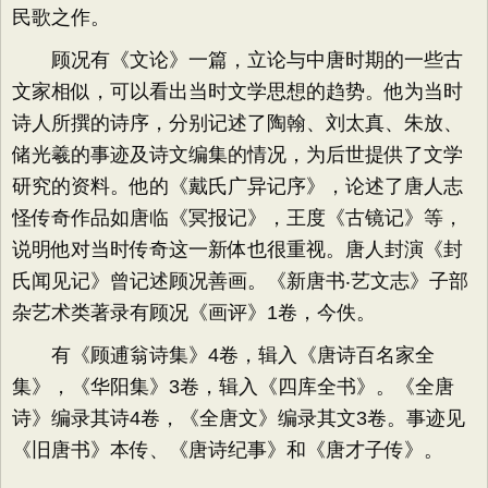
民歌之作。
顾况有《文论》一篇，立论与中唐时期的一些古
文家相似，可以看出当时文学思想的趋势。他为当时
诗人所撰的诗序，分别记述了陶翰、刘太真、朱放、
储光羲的事迹及诗文编集的情况，为后世提供了文学
研究的资料。他的《戴氏广异记序》，论述了唐人志
怪传奇作品如唐临《冥报记》，王度《古镜记》等，
说明他对当时传奇这一新体也很重视。唐人封演《封
氏闻见记》曾记述顾况善画。《新唐书‧艺文志》子部
杂艺术类著录有顾况《画评》1卷，今佚。
有《顾逋翁诗集》4卷，辑入《唐诗百名家全
集》，《华阳集》3卷，辑入《四库全书》。《全唐
诗》编录其诗4卷，《全唐文》编录其文3卷。事迹见
《旧唐书》本传、《唐诗纪事》和《唐才子传》。