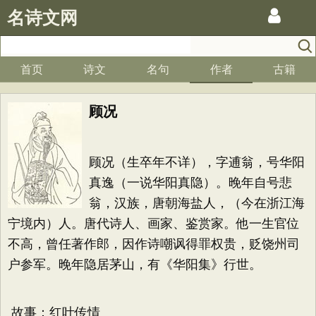
名诗文网
首页
诗文
名句
作者
古籍
顾况
顾况（生卒年不详），字逋翁，号华阳
真逸（一说华阳真隐）。晚年自号悲
翁，汉族，唐朝海盐人，（今在浙江海
宁境内）人。唐代诗人、画家、鉴赏家。他一生官位
不高，曾任著作郎，因作诗嘲讽得罪权贵，贬饶州司
户参军。晚年隐居茅山，有《华阳集》行世。
故事：红叶传情