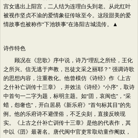
宫女逃出上阳宫，二人结为连理白头到老。从此红叶
被视作坚贞不渝的爱情象征传咏至今。这段甜美的爱
情故事也被称作“下池轶事”在洛阳古城流传。▲
诗作特色
顾况在《悲歌》序中说，诗乃“理乱之所经，王化
之所兴。信无逃于声教，岂徒文采之丽耶？” 强调诗歌
的思想内容，注重教化。他曾模仿《诗经》作《上古
之什补亡训传十三章》，并效法《诗经》“小序”，取诗
中首句一二字为题，标明主题。如“囝，哀闽也”，“采
蜡，怨奢也”，开白居易《新乐府》“首句标其目”的先
例。他的乐府诗不避俚俗，不乏尖刻，直接反映现
实。《上古之什补亡训传十三章》是他的代表作，其
中以《囝》最著名。唐代闽中官吏常取幼童作阉奴，