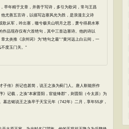
，早年精于文章，并善于写诗，多引为歌词，常与王昌
。他尤善五言诗，以描写边塞风光为胜，是浪漫主义诗
尝或歌从军，吟出塞，曒兮极关山明月之思，萧兮得易水寒
他的作品现存仅有六首绝句，其中三首边塞诗。他的诗以
章太炎推《凉州词》为"绝句之最":"黄河远上白云间，一
不度玉门关。"
子传》所记也甚简，说王之涣为蓟门人。唐人靳能所作
序》记载，之涣"本家晋阳，宦徙绛郡"，则晋阳（今太原）为
墓志铭说王之涣卒于天宝元年（742年）二月，享年55岁，
生于太原王家，为当时名门望族。他的五世祖王隆之为后魏绛