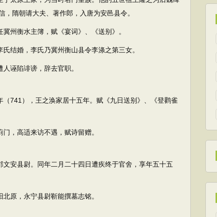
信，隋朝请大夫、著作郎，入唐为安邑县令。
任冀州衡水主簿，赋《宴词》、《送别》。
李氏结婚，李氏乃冀州衡山县令李涤之第三女。
遭人诬陷诽谤，辞去官职。
（741），王之涣家居十五年。赋《九日送别》、《登鹳雀
蓟门，高适来访不遇，赋诗留赠。
郡文安县尉。同年二月二十四日遭疾终于官舍，享年五十五
阳北原，永宁县尉靳能撰墓志铭。