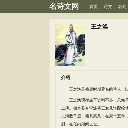
名诗文网
首页
诗文
名句
王之涣
介绍
王之涣是盛唐时期著名的诗人，以
王之涣现存生平资料不多，只知早
主簿。衡水县令李涤将三女儿许配给
夹河数千里，籍其高风；在家十五年
尉，在任内期间去世。