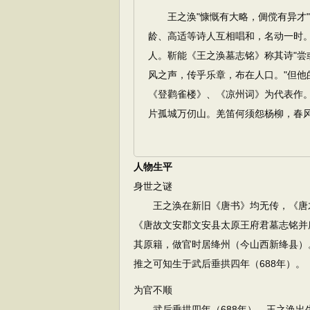
王之涣"慷慨有大略，倜傥有异才"
龄、高适等诗人互相唱和，名动一时
人。靳能《王之涣墓志铭》称其诗"
风之声，传乎乐章，布在人口。"但
《登鹳雀楼》、《凉州词》为代表作。
片孤城万仞山。羌笛何须怨杨柳，春风
人物生平
身世之谜
王之涣在新旧《唐书》均无传，《唐才
《唐故文安郡文安县太原王府君墓志铭并
其原籍，做官时居绛州（今山西新绛县）。
推之可知生于武后垂拱四年（688年）。
为官不顺
武后垂拱四年（688年），王之涣出