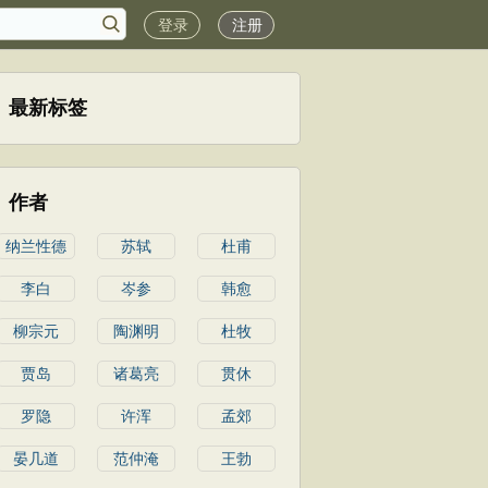
登录
注册
最新标签
作者
纳兰性德
苏轼
杜甫
李白
岑参
韩愈
柳宗元
陶渊明
杜牧
贾岛
诸葛亮
贯休
罗隐
许浑
孟郊
晏几道
范仲淹
王勃