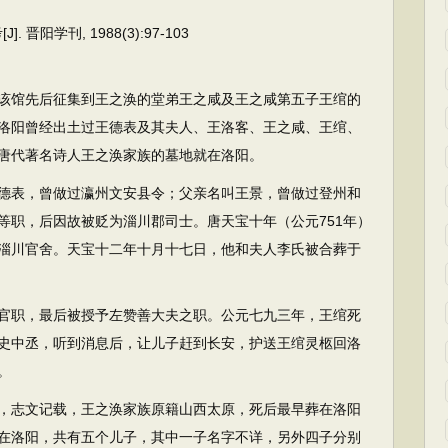
晋阳学刊, 1988(3):97-103
馆先后征集到王之涣的堂弟王之咸及王之咸第五子王绾的
洛阳曾经出土过王德表及其夫人、王洛客、王之咸、王绾、
唐代著名诗人王之涣家族的墓地就在洛阳。
表，曾做过瀛州文安县令；父亲名叫王景，曾做过登州和
等职，后因故被贬为淄川郡司士。唐天宝十年（公元751年）
淄川官舍。天宝十二年十月十七日，他和夫人李氏被合葬于
职，最后被授予左赞善大夫之职。公元七九三年，王绾死
史中丞，听到消息后，让儿子赶到长安，护送王绾灵柩回洛
。
志文记载，王之涣家族原籍山西太原，死后最早葬在洛阳
在洛阳，共有五个儿子，其中一子名字不详，另外四子分别