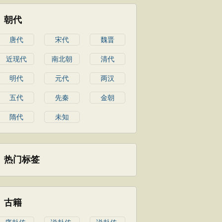
朝代
唐代
宋代
魏晋
近现代
南北朝
清代
明代
元代
两汉
五代
先秦
金朝
隋代
未知
热门标签
古籍