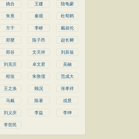
姚合
王建
陆龟蒙
朱熹
秦观
杜荀鹤
方干
李峤
戴叔伦
郑燮
陈子昂
赵长卿
郑谷
文天祥
刘辰翁
刘克庄
卓文君
吴融
程垓
朱敦儒
范成大
王之涣
顾况
张孝祥
马戴
陈著
戎昱
刘义庆
李益
李绅
李世民