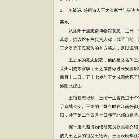
1、 李希泌. 盛唐诗人王之涣家世与事迹考[J]. 
墓地
从洛阳千唐志斋博物馆获悉，近日，该
墓志，据该馆有关负责人称，截至目前，
王之涣等王氏家族的九方墓志，足以说明
王之咸的墓志记载，他的祖父名叫王德
莱州刺史等官职；王之咸曾做过长安县尉
四月十二日，五十七岁的王之咸因病死于
洛阳北邙山。
王绾墓志记载，王绾一生曾做过十个官
于京城长安。王绾的二哥当时在江南任御
阳，并于第二年四月七日葬于北邙山祖茔
据千唐志斋博物馆研究员赵跟喜介绍，
的为王之涣的祖父王德表。王德表晚年住