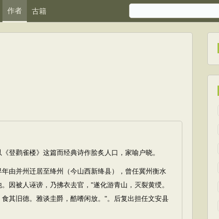
作者
古籍
《登鹳雀楼》这篇而经典诗作脍炙人口，家喻户晓。
年由并州迁居至绛州（今山西新绛县），曾任冀州衡水
他。因被人诬谤，乃拂衣去官，"遂化游青山，灭裂黄绶。
，食其旧德。雅谈圭爵，酷嗜闲放。"。后复出担任文安县