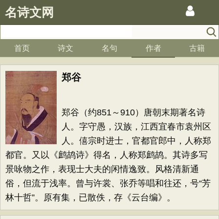
名诗文网
首页
诗文
名句
作者
古籍
郑谷
郑谷（约851～910）唐朝末期著名诗
人。字守愚，汉族，江西宜春市袁州区
人。僖宗时进士，官都官郎中，人称郑
都官。又以《鹧鸪诗》得名，人称郑鹧鸪。其诗多写
景咏物之作，表现士大夫的闲情逸致。风格清新通
俗，但流于浅率。曾与许裳、张乔等唱和往还，号“芳
林十哲”。原有集，已散佚，存《云台编》。