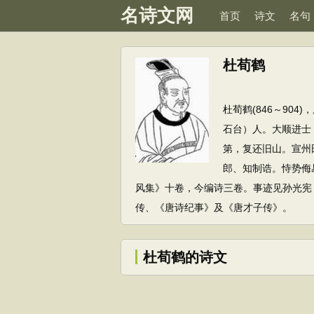
名诗文网
首页
诗文
名句
杜荀鹤
杜荀鹤(846～90
石台）人。大顺进士
第，复还旧山。宣州
郎、知制诰。恃势侮
风集》十卷，今编诗三卷。事迹见孙光宪
传、《唐诗纪事》及《唐才子传》。
杜荀鹤的诗文