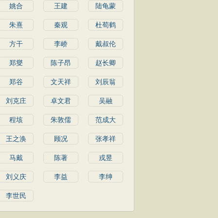
姚合
王建
陆龟蒙
朱熹
秦观
杜荀鹤
方干
李峤
戴叔伦
郑燮
陈子昂
赵长卿
郑谷
文天祥
刘辰翁
刘克庄
卓文君
吴融
程垓
朱敦儒
范成大
王之涣
顾况
张孝祥
马戴
陈著
戎昱
刘义庆
李益
李绅
李世民