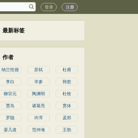
登录
注册
最新标签
作者
纳兰性德
苏轼
杜甫
李白
岑参
韩愈
柳宗元
陶渊明
杜牧
贾岛
诸葛亮
贯休
罗隐
许浑
孟郊
晏几道
范仲淹
王勃