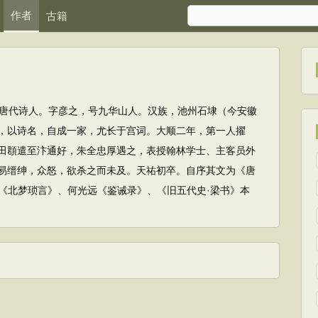
作者
古籍
4)，唐代诗人。字彦之，号九华山人。汉族，池州石埭（今安徽
，以诗名，自成一家，尤长于宫词。大顺二年，第一人擢
田頵遣至汴通好，朱全忠厚遇之，表授翰林学士、主客员外
易缙绅，众怒，欲杀之而未及。天祐初卒。自序其文为《唐
《北梦琐言》、何光远《鉴诫录》、《旧五代史·梁书》本