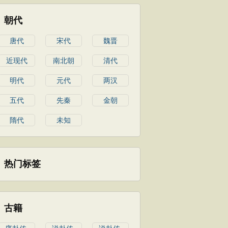
朝代
唐代
宋代
魏晋
近现代
南北朝
清代
明代
元代
两汉
五代
先秦
金朝
隋代
未知
热门标签
古籍