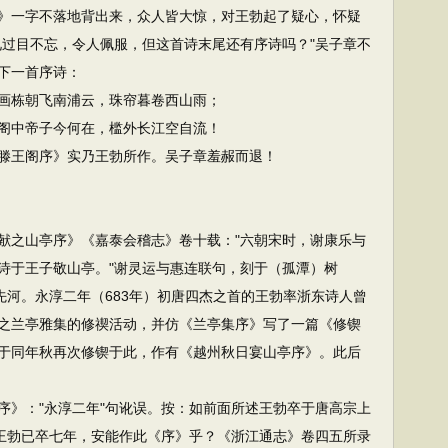
》一字不落地背出来，众人皆大惊，对王勃起了疑心，怀疑
兄过目不忘，令人佩服，但这首诗末尾还有序诗吗？"吴子章不
下一首序诗：
栋朝飞南浦云，珠帘暮卷西山雨；
中帝子今何在，槛外长江空自流！
王阁序》实乃王勃所作。吴子章羞赧而退！
之山亭序》《嘉泰会稽志》卷十载："六朝宋时，谢康乐与
诗于王子敬山亭。"谢灵运与惠连联句，刻于（孤潭）树
先河。永淳二年（683年）初唐四杰之首的王勃率浙东诗人曾
之兰亭雅集的修禊活动，并仿《兰亭集序》写了一篇《修锲
于同年秋再次修锲于此，作有《越州秋日宴山亭序》。此后
》："永淳二年"句讹误。按：如前面所述王勃卒于唐高宗上
，王勃已卒七年，安能作此《序》乎？《浙江通志》卷四五所录