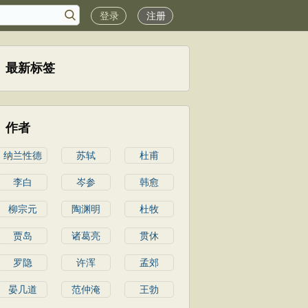
登录
注册
最新标签
作者
纳兰性德
苏轼
杜甫
李白
岑参
韩愈
柳宗元
陶渊明
杜牧
贾岛
诸葛亮
贯休
罗隐
许浑
孟郊
晏几道
范仲淹
王勃