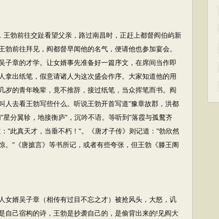
，王勃前往交趾看望父亲，路过南昌时，正赶上都督阎伯屿新
王勃前往拜见，阎都督早闻他的名气，便请他也参加宴会。
吴子章的才学。让女婿事先准备好一篇序文，在席间当作即
人拿出纸笔，假意请诸人为这次盛会作序。大家知道他的用
几岁的青年晚辈，竟不推辞，接过纸笔，当众挥笔而书。阎
叫人去看王勃写些什么。听说王勃开首写道"豫章故郡，洪都
"星分翼轸，地接衡庐"，沉吟不语。等听到"落霞与孤鹜齐
："此真天才，当垂不朽！"。《唐才子传》则记道："勃欣然
惊。"《唐摭言》等书所记，或者有些夸张，但王勃《滕王阁
女婿吴子章（相传有过目不忘之才）被抢风头，大怒，讥
是自己宿构的诗，王勃是抄袭自己的，是偷背出来的!见阎大