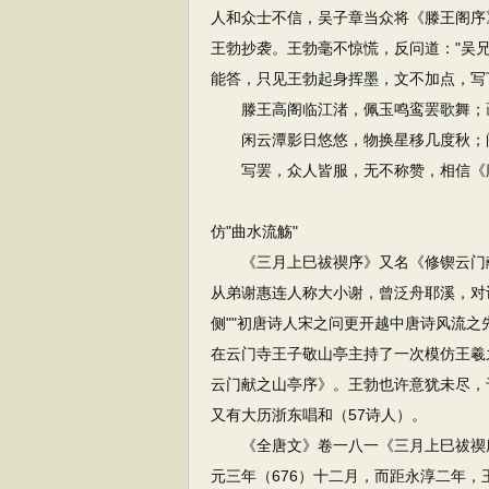
人和众士不信，吴子章当众将《滕王阁序
王勃抄袭。王勃毫不惊慌，反问道："吴
能答，只见王勃起身挥墨，文不加点，写
滕王高阁临江渚，佩玉鸣鸾罢歌舞；画
闲云潭影日悠悠，物换星移几度秋；阁
写罢，众人皆服，无不称赞，相信《滕
仿"曲水流觞"
《三月上巳祓禊序》又名《修锲云门献
从弟谢惠连人称大小谢，曾泛舟耶溪，对
侧""初唐诗人宋之问更开越中唐诗风流之
在云门寺王子敬山亭主持了一次模仿王羲
云门献之山亭序》。王勃也许意犹未尽，
又有大历浙东唱和（57诗人）。
《全唐文》卷一八一《三月上巳祓禊序
元三年（676）十二月，而距永淳二年