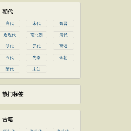
朝代
唐代
宋代
魏晋
近现代
南北朝
清代
明代
元代
两汉
五代
先秦
金朝
隋代
未知
热门标签
古籍