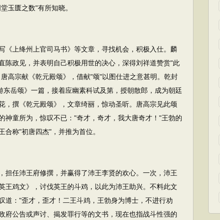
堂玉匮之数"有所知晓。
写《上绛州上官司马书》等文章，寻找机会，积极入仕。麟
，直陈政见，并表明自己积极用世的决心，深得刘祥道赞赏"此
唐高宗献《乾元殿颂》，借献"颂"以图仕进之意甚明。乾封
宸游东岳颂》一篇，接着应幽素科试及第，授朝散郎，成为朝廷
花，撰《乾元殿颂》，文章绮丽，惊动圣听。唐高宗见此颂
的神童所为，惊叹不已："奇才，奇才，我大唐奇才！"王勃的
王合称"初唐四杰"，并推为首位。
担任沛王府修撰，并赢得了沛王李贤的欢心。一次，沛王
英王鸡文》，讨伐英王的斗鸡，以此为沛王助兴。不料此文
叹道："歪才，歪才！二王斗鸡，王勃身为博士，不进行劝
政府公告或声讨、揭发罪行等的文书，现在也指战斗性强的