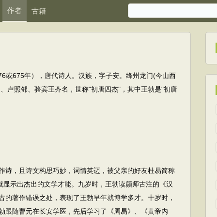
作者
古籍
～676或675年），唐代诗人。汉族，字子安。绛州龙门(今山西
炯、卢照邻、骆宾王齐名，世称"初唐四杰"，其中王勃是"初唐
诗，且诗文构思巧妙，词情英迈，被父亲的好友杜易简称
年就显示出杰出的文学才能。九岁时，王勃读颜师古注的《汉
古的著作错误之处，表现了王勃早年就博学多才。十岁时，
勃跟随曹元在长安学医，先后学习了《周易》、《黄帝内