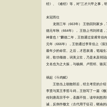
经》、《难经》等，对"三才六甲之事，明
未冠而仕
龙朔三年（663年） 王勃回到家乡，
德元年秋（664年）， 王勃上书刘祥道
神童也！"麟德二年，王勃通过皇甫常伯向
元年（666年），王勃通过李常伯上《
最年少的命官。之后，才思泉涌，笔端生
词，歌功颂德，词美义壮，乃是未及弱冠
文名也为之大振，与杨炯、卢照邻、骆宾
祸起《斗鸡赋》
王勃当上朝散郎后，经主考官的介绍，
李贤与英王李哲斗鸡，王勃写了一篇《檄
传到唐高宗手中，圣颜不悦，读毕则怒而
诫，反倒作檄文（古代用于征召，晓谕的