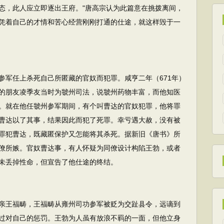
态，此人应立即逐出王府。"唐高宗认为此篇意在挑拨离间，
凭着自己的才情和苦心经营刚刚打通的仕途，就这样毁于一
军任上杀死自己所匿藏的官奴而犯罪。咸亨二年（671年）
的朋友凌季友当时为虢州司法，说虢州药物丰富，而他知医
。就在他任虢州参军期间，有个叫曹达的官奴犯罪，他将罪
曹达以了其事，结果因此而犯了死罪。幸亏遇大赦，没有被
罪犯曹达，既藏匿保护又怎能将其杀死。据新旧《唐书》所
僚所嫉。官奴曹达事，有人怀疑为同僚设计构陷王勃，或者
未丢掉性命，但宣告了他仕途的终结。
王福畴，王福畴从雍州司功参军被贬为交趾县令，远谪到
过对自己的惩罚。王勃为人虽有放浪不羁的一面，但他立身