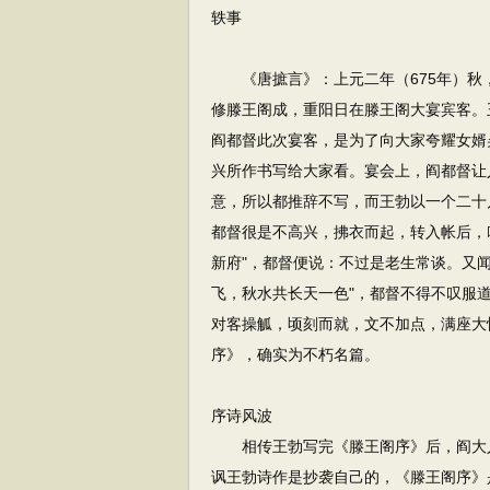
轶事
《唐摭言》：上元二年（675年）秋
修滕王阁成，重阳日在滕王阁大宴宾客。
阎都督此次宴客，是为了向大家夸耀女婿
兴所作书写给大家看。宴会上，阎都督让
意，所以都推辞不写，而王勃以一个二十
都督很是不高兴，拂衣而起，转入帐后，
新府"，都督便说：不过是老生常谈。又闻
飞，秋水共长天一色"，都督不得不叹服道
对客操觚，顷刻而就，文不加点，满座大
序》，确实为不朽名篇。
序诗风波
相传王勃写完《滕王阁序》后，阎大人
讽王勃诗作是抄袭自己的，《滕王阁序》