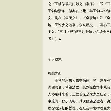
之《王勃修禊云门献之山亭序》（即《三
王勃游浙东，似亦在上元二年王勃从钟陵
文，均在《全唐文》、《全唐诗》和《全
地，王逸少之池亭，永兴新交……暮春三月
不久。"三月上巳"即三月上旬，这是他
考》）▲
个人成就
思想方面
王勃的思想人格交融儒、释、道多种文
渴望功名，希望济世，虽然在宦海中几沉
人格精神来看，王勃首先是儒家之狂者，
事疏阔，缺少谋略。其次他还是傲者，身
蕴含着深刻的哲理，在社会中发挥着巨大