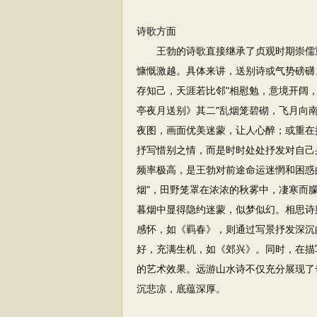
诗歌方面
王勃的诗歌直接继承了贞观时期崇儒重
慷慨激越。具体来讲，送别诗或气势磅礴
存知己，天涯若比邻"相慰勉，意境开阔
亭夜月送别》其二"乱烟笼碧砌，飞月向
夜图，画面优美迷蒙，让人心醉；或重在
抒写惜别之情，而是时时处处抒发对自己
频率极高，是王勃对前途命运迷惘和困惑
烟"，田野笼罩在浓浓的秋雾中，凄寒而
暮烟中显得隐约迷蒙，似梦似幻。相思诗
感怀，如《羁春》，则通过写景抒发深沉
好，充满生机，如《郊兴》。同时，在描
的艺术效果。远游山水诗不仅充分展现了
沉悲凉，底蕴深厚。