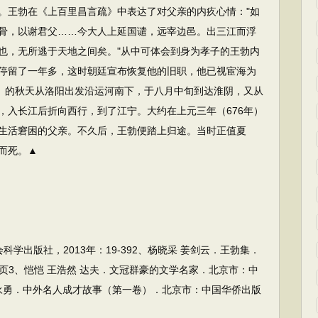
。王勃在《上百里昌言疏》中表达了对父亲的内疚心情："如
骨，以谢君父……今大人上延国谴，远宰边邑。出三江而浮
也，无所逃于天地之间矣。"从中可体会到身为孝子的王勃内
停留了一年多，这时朝廷宣布恢复他的旧职，他已视宦海为
年）的秋天从洛阳出发沿运河南下，于八月中旬到达淮阴，又从
，入长江后折向西行，到了江宁。大约在上元三年（676年）
生活窘困的父亲。不久后，王勃便踏上归途。当时正值夏
而死。▲
学出版社，2013年：19-392、杨晓采 姜剑云．王勃集．
86页3、恺恺 王浩然 达夫．文冠群豪的文学名家．北京市：中
、万永勇．中外名人成才故事（第一卷）．北京市：中国华侨出版