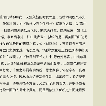
儒的精神风尚，又注入新的时代气息，既壮阔明朗又不失
、雄浑壮阔，如《送杜少府之任蜀州》写离别之情，以"海内
，一扫惜别伤离的低沉气息；或优美静谧、隐约迷蒙，如《江
南端。寂寂离亭掩，江山此夜寒"，描绘的是一幅美丽的江边月
抒发自我身世的悲切之感，如《别薛华》，整首诗并不着意
身世的悲切之感，哀伤之痛。"烟雾"意象在王勃送别诗中出现
的外在表现，如《秋日别王长史》中"野色笼寒雾，山光敛暮
朦胧，远处的山峰在沉沉暮霭中聚敛而凝重，山光野色在寒雾
则抒发了千里之外羁客的情感：思念家乡，怀念亲友，伤春
的思乡之情。园林山水诗既写景生动、锤炼精工，又诗境美
写手法、诗境开拓等方面，又进行了新的尝试，并取得显著
奇险壮丽的入蜀途中风光，而且因倾注了郁积之气而尤显深