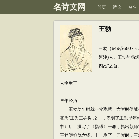
名诗文网
首页
诗文
名句
王勃
王勃（649或650
河津)人。王勃与杨
四杰"之首。
人物生平
早年经历
王勃幼年时就非常聪慧，六岁时便能作
赞为"王氏三株树"之一，表明了王勃早
书》后，撰写了《指瑕》十卷，指出颜师
王勃便饱览六经。十二岁至十四岁时，王