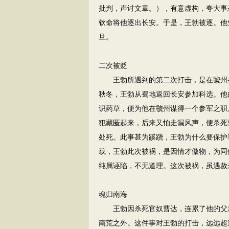
批判，声讨文章。），有意虚构，夸大事
钦命将他逐出长安。于是，王勃被逐。他
旦。
二次被贬
王勃所遇到的第二次打击，是在虢州参
秋冬，王勃从蜀地返回长安参加科选。他
识药草，便为他在虢州谋得一个参军之职
犯藏匿起来，后来又怕走漏风声，便杀死
处死。此事甚为蹊跷，王勃为什么要保护
载，王勃此次被祸，是因情才傲物，为同
纯属诬陷，不无道理。这次被祸，虽遇赦
魂归南海
王勃因杀死官奴曹达，连累了他的父亲
南荒之外。这件事对王勃的打击，远远超