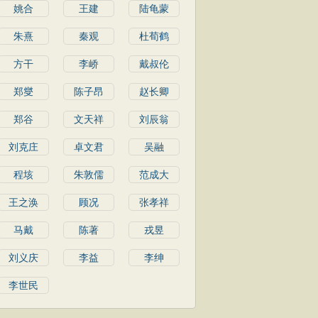
姚合
王建
陆龟蒙
朱熹
秦观
杜荀鹤
方干
李峤
戴叔伦
郑燮
陈子昂
赵长卿
郑谷
文天祥
刘辰翁
刘克庄
卓文君
吴融
程垓
朱敦儒
范成大
王之涣
顾况
张孝祥
马戴
陈著
戎昱
刘义庆
李益
李绅
李世民