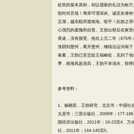
处世的基本原则，却以儒家的礼法为标尺
勃尚何言哉！辱亲可谓深矣。诚宜灰身粉
五湖，越东瓯而渡南海。嗟乎！此勃之罪
心强烈的羞愧和自责。王勃出狱后在家里
畏途，没有接受。他在上元二年（675
淮阴到楚州，离开楚州，继续沿运河南下
春夏，王勃已至交趾王福畴处，见到了他
季，南海风急浪高，王勃不幸溺水，惊悸
参考资料：
1、杨晓彩．王勃研究．北京市：中国社会科
太原市：三晋出版社，2008年：177-1
国经济出版社，2011年：19-23页4
社，2011年：144-145页5、