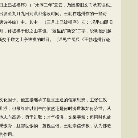
日上巳祓禊序》）"永淳二年"云云，乃因袭旧文而承其误也。
出发至九月九日到洪都这段时间。王勃在越州作的一些诗
唐诗补编》中。其中，《三月上巳祓禊序》云："况乎山阴旧
，修祓禊于献之山亭也。"这里的"新交"二字，说明他到越
与新交于敬之山亭祓禊的时日。（详见竺岳兵《王勃越州行迹
化因子。他直接继承了祖父王通的儒家思想，主张仁政，
几浮，但最终难以割舍的依然还是何时济世和如何济世。从
他志向高远，勇于进取；才华横溢，文采斐然；但同时也处
秉傲骨，且鄙世傲物，蔑视尘俗。王勃崇信佛教，认为佛教
的作用。