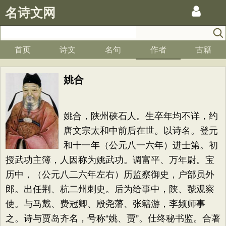
名诗文网
首页
诗文
名句
作者
古籍
姚合
姚合，陕州硖石人。生卒年均不详，约
唐文宗太和中前后在世。以诗名。登元
和十一年（公元八一六年）进士第。初
授武功主簿，人因称为姚武功。调富平、万年尉。宝
历中，（公元八二六年左右）历监察御史，户部员外
郎。出任荆、杭二州刺史。后为给事中，陕、虢观察
使。与马戴、费冠卿、殷尧藩、张籍游，李频师事
之。诗与贾岛齐名，号称“姚、贾”。仕终秘书监。合著