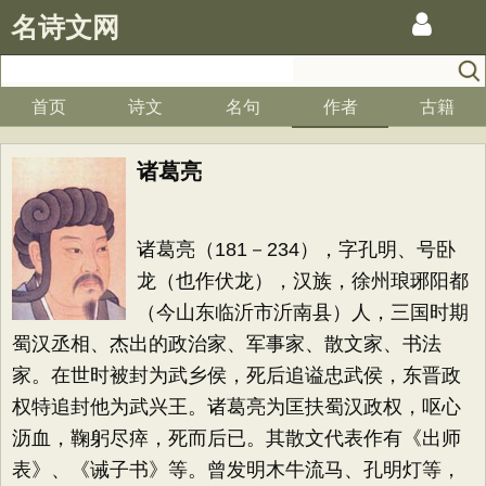
名诗文网
首页
诗文
名句
作者
古籍
诸葛亮
诸葛亮（181－234），字孔明、号卧
龙（也作伏龙），汉族，徐州琅琊阳都
（今山东临沂市沂南县）人，三国时期
蜀汉丞相、杰出的政治家、军事家、散文家、书法
家。在世时被封为武乡侯，死后追谥忠武侯，东晋政
权特追封他为武兴王。诸葛亮为匡扶蜀汉政权，呕心
沥血，鞠躬尽瘁，死而后已。其散文代表作有《出师
表》、《诫子书》等。曾发明木牛流马、孔明灯等，