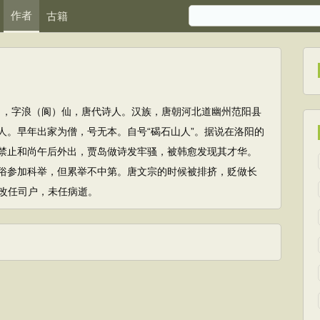
作者
古籍
3年），字浪（阆）仙，唐代诗人。汉族，唐朝河北道幽州范阳县
人。早年出家为僧，号无本。自号“碣石山人”。据说在洛阳的
禁止和尚午后外出，贾岛做诗发牢骚，被韩愈发现其才华。
俗参加科举，但累举不中第。唐文宗的时候被排挤，贬做长
改任司户，未任病逝。