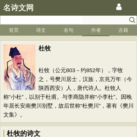
名诗文网
首页
诗文
名句
作者
古籍
杜牧
杜牧（公元803－约852年），字牧
之，号樊川居士，汉族，京兆万年（今
陕西西安）人，唐代诗人。杜牧人
称“小杜”，以别于杜甫。与李商隐并称“小李杜”。因晚
年居长安南樊川别墅，故后世称“杜樊川”，著有《樊川
文集》。
杜牧的诗文