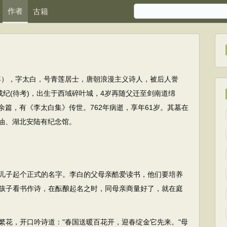
作者
古籍
62年），字太白，号青莲居士，唐朝浪漫主义诗人，被后人誉
成纪(待考)，出生于西域碎叶城，4岁再随父迁至剑南道绵
余篇，有《李太白集》传世。762年病逝，享年61岁。其墓在
油、湖北安陆有纪念馆。
儿子起个正式的名字。李白的父母亲酷爱读书，他们要培养
孩子看书作诗，在酝酿起名之时，同母亲商量好了，就在庭
花，开口吟诗道："春国送暖百花开，迎春绽金它先来。"母