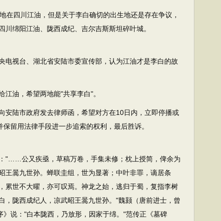
生地在四川江油，但是关于李白确切的出生地还是存在争议，
四川绵阳江油、陇西成纪、吉尔吉斯斯坦碎叶城。
函中央电视台、湖北省安陆市委宣传部，认为江油才是李白的故
给江油，希望两地能"共享李白"。
局向安陆市政府发去律师函，希望对方在10日内，立即停播或
，并保留用法律手段进一步追索的权利，最后胜诉。
："……公又疾亟，草稿万卷，手集未修；枕上授简，俾余为
昭王暠九世孙。蝉联圭组，世为显著；中叶非罪，谪居条
，累世不大曜，亦可叹焉。神龙之始，逃归于蜀，复指李树
太白，陇西成纪人，凉武昭王暠九世孙。"魏颢（唐前进士，曾
序》说："白本陇西，乃放形，因家于绵。"范传正《墓碑