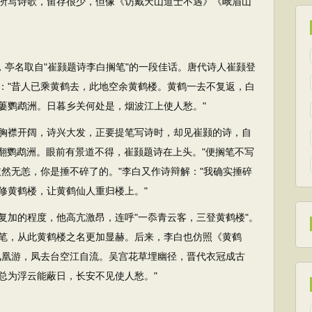
所写诗歌，留存很少，但像《访戴天山道士不遇》《峨眉山
，亭名取自"崔颢题诗李白搁笔"的一段佳话。唐代诗人崔颢登
："昔人已乘黄鹤去，此地空余黄鹤楼。黄鹤一去不复返，白
萋鹦鹉洲。日暮乡关何处是，烟波江上使人愁。"
襟开阔，诗兴大发，正要提笔写诗时，却见崔颢的诗，自
踢翻鹦鹉洲。眼前有景道不得，崔颢题诗在上头。"便搁笔不写
然无恙，你是捶不碎了的。"李白又作诗辩解："我确实捶碎
修黄鹤楼，让黄鹤仙人重归楼上。"
加的程度，他高亢激昂，连呼"一忝青云客，三登黄鹤楼"。
笔，从此黄鹤楼之名更加显赫。后来，李白也仿照《黄鹤
凤凰游，凤去台空江自流。吴宫花草埋幽径，晋代衣冠成古
总为浮云能蔽日，长安不见使人愁。"