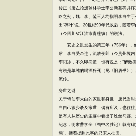
传正《唐左拾遗翰林学士李公新墓碑并序
略之别，魏、李、范三人均指明李白生于蜀
出"碎叶"说。20世纪90年代以后，随
（今四川省江油市青莲镇）的说法。
安史之乱发生的第三年（756年），
后，李白受牵连，流放夜郎（今贵州境内
李阳冰，不久即病逝，也有说是："醉致
有说是单纯的喝酒猝死（见《旧唐书》）
流传。
身世之谜
关于诗仙李太白的家世和身世，唐代当时
白自己很少谈及家世，偶有所及，也往往
是有人从历史的尘幕中看出了蛛丝马迹。
纪念，明末曹学全《蜀中名胜记》载有碑
焉"。接着提到此事的乃宋人杜田。