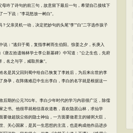
道父母吟了诗句的前三句，故意留下最后一句，希望自己接续下
了一下说："李花怒放一树白"。
？父亲灵机一动，决定把妙句的头尾"李""白"二字选作孩子
说："逃归于蜀，复指李树而生伯阳。惊姜之夕，长庚入
的《唐左拾遗翰林学士李公新墓碑》中写道："公之生也，先府
祥，名之与字，咸取所象"。
名是其父回到蜀中给自己恢复了李姓后，为后来出世的李
了身孕，在阵痛难忍中生出李白，李白的名字就是根据这一
后期的公元701年。李白少年时代的学习内容很广泛，除儒
家之书。他很早就相信喜欢道教，喜欢隐居山林，求仙学
面要做超脱尘俗的隐士神仙，一方面要做君主的辅弼大臣，
世、关心国家，是其一生思想的主流，也是构成他作品进步