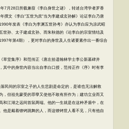
年7月28日所载兼葭《李白身世之谜》，转述台湾学者罗香
8年撰文《李白"五世为庶"当为李建成玄孙解》论证李白乃唐
1990年发表《李白为李渊五世孙考》亦认为李白应为凉武昭
五世孙、太子建成玄孙。而朱秋德的《论李白的宗室情结及
997年第4期），更对李白的身世及人生诸要素作出一番综合
草堂集序》和范传正《唐左拾遗翰林学士李公新墓碑并
，其中的身世内容当出自李白口授，范传正作《序》时有李
落民间的宗室之子的人生悲剧是命定的，是谁也无法解救
为，但祖先蒙受的罪孽又使他不敢有所作为；建功立业而又
高和江湖之远间首鼠两端。他的一生就是在这种矛盾中，在
。他是戴着镣铐跳舞的人，而这镣铐世人看不见，只有他自