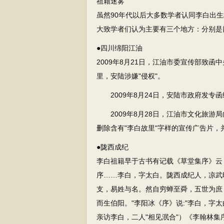
祖籍迷雾
虽然90年代以后大多数学者认同李白出
大致学者们认为主要有三个地方：分别是
●四川绵阳江油
2009年8月21日，江油市委宣传部致
里，安陆涉嫌"侵权"。
2009年8月24日，安陆市政府发专函
2009年8月28日，江油市文化旅游
删除含有"李白故里"字样的宣传广告片
●陇西成纪
李白祖籍早于古书有记载《草堂集序》云
序……李白，字太白。陇西成纪人，凉武
支，易姓与名。然自穷蝉至舜，五世为庶
而生伯阳。"李阳冰《序》说:"李白，字
亲访李白，二人"相见泯合"）《李翰林集