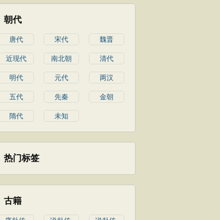
朝代
唐代
宋代
魏晋
近现代
南北朝
清代
明代
元代
两汉
五代
先秦
金朝
隋代
未知
热门标签
古籍