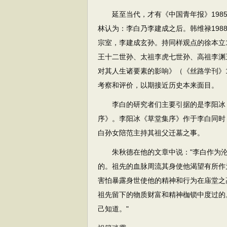
延至当代，才有《中国青年报》1985
林认为：李白乃李建成之后。韩维禄198
宗室，李建成玄孙。持同样观点的徐本立
王十二世孙、太祖李虎七世孙、高祖李渊
对其人生诸要素的影响》（《丝路学刊》1
考察和评价，以期接近历史本来面目。
李白的研究者们主要引据的是李阳冰《
序》。李阳冰《草堂集序》作于李白同时
白孙女陪范主持其祖父迁墓之事。
朱秋德在他的文章中说："李白作为沦
的。祖先的血脉周流其身使他渴望有所作
害怕暴露身世使他的精神和行为在庙堂之
祖先留下的物质财富和精神枷锁中度过的
己知道。"