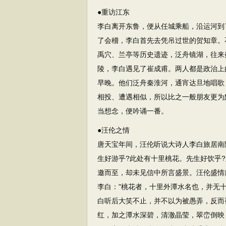
●重访江东
李白离开东鲁，便从任城乘船，沿运河到
了会稽，李白首先去凭吊过世的贺知章。
禹穴、兰亭等历史遗迹，泛舟镜湖，往来
陵，李白遇见了崔成甫。两人都是政治上
早晚。他们泛舟秦淮河，通宵达旦地唱歌
相投、遭遇相似，所以比之一般朋友更为
当想念，便吟诵一番。
●汪伦之情
唐天宝年间，汪伦听说大诗人李白旅居南
生好游乎?此处有十里桃花。先生好饮乎
邀而至，却未见信中所言盛景。汪伦盛情
李白："桃花者，十里外潭水名也，并无
白听后大笑不止，并不以为被愚弄，反而
红，加之潭水深碧，清澈晶莹，翠峦倒映