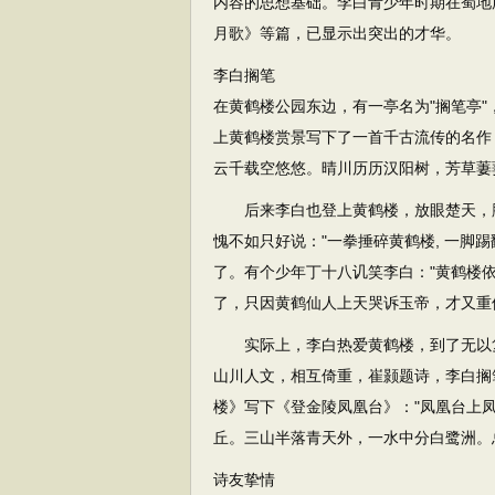
内容的思想基础。李白青少年时期在蜀地
月歌》等篇，已显示出突出的才华。
李白搁笔
在黄鹤楼公园东边，有一亭名为"搁笔亭"
上黄鹤楼赏景写下了一首千古流传的名作
云千载空悠悠。晴川历历汉阳树，芳草萋
后来李白也登上黄鹤楼，放眼楚天，胸
愧不如只好说："一拳捶碎黄鹤楼, 一脚
了。有个少年丁十八讥笑李白："黄鹤楼依
了，只因黄鹤仙人上天哭诉玉帝，才又重
实际上，李白热爱黄鹤楼，到了无以复
山川人文，相互倚重，崔颢题诗，李白搁
楼》写下《登金陵凤凰台》："凤凰台上
丘。三山半落青天外，一水中分白鹭洲。
诗友挚情