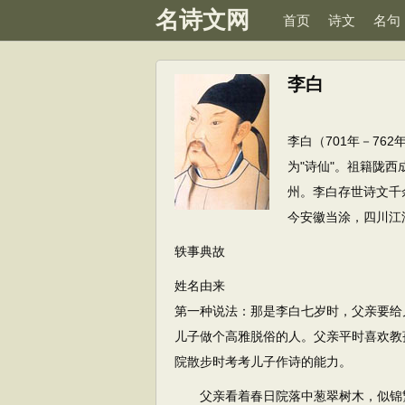
名诗文网
首页
诗文
名句
李白
李白（701年－7
为"诗仙"。祖籍陇西
州。李白存世诗文千
今安徽当涂，四川江
轶事典故
姓名由来
第一种说法：那是李白七岁时，父亲要给
儿子做个高雅脱俗的人。父亲平时喜欢教
院散步时考考儿子作诗的能力。
父亲看着春日院落中葱翠树木，似锦繁