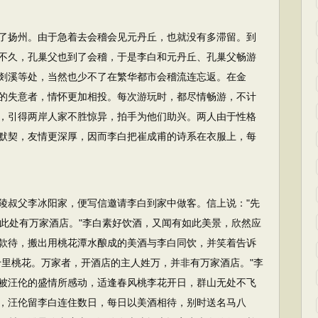
了扬州。由于急着去会稽会见元丹丘，也就没有多滞留。到
不久，孔巢父也到了会稽，于是李白和元丹丘、孔巢父畅游
剡溪等处，当然也少不了在繁华都市会稽流连忘返。在金
的失意者，情怀更加相投。每次游玩时，都尽情畅游，不计
，引得两岸人家不胜惊异，拍手为他们助兴。两人由于性格
默契，友情更深厚，因而李白把崔成甫的诗系在衣服上，每
陵叔父李冰阳家，便写信邀请李白到家中做客。信上说："先
?此处有万家酒店。"李白素好饮酒，又闻有如此美景，欣然应
款待，搬出用桃花潭水酿成的美酒与李白同饮，并笑着告诉
十里桃花。万家者，开酒店的主人姓万，并非有万家酒店。"李
被汪伦的盛情所感动，适逢春风桃李花开日，群山无处不飞
，汪伦留李白连住数日，每日以美酒相待，别时送名马八