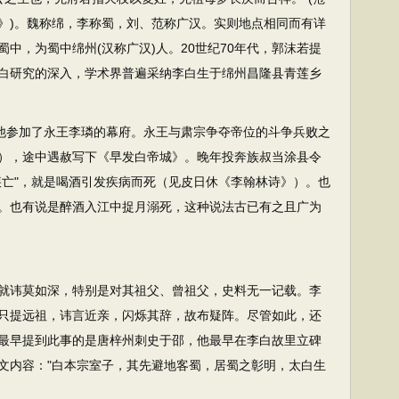
》)。魏称绵，李称蜀，刘、范称广汉。实则地点相同而有详
中，为蜀中绵州(汉称广汉)人。20世纪70年代，郭沫若提
着李白研究的深入，学术界普遍采纳李白生于绵州昌隆县青莲乡
他参加了永王李璘的幕府。永王与肃宗争夺帝位的斗争兵败之
），途中遇赦写下《早发白帝城》。晚年投奔族叔当涂县令
疾亡"，就是喝酒引发疾病而死（见皮日休《李翰林诗》）。也
。也有说是醉酒入江中捉月溺死，这种说法古已有之且广为
就讳莫如深，特别是对其祖父、曾祖父，史料无一记载。李
只提远祖，讳言近亲，闪烁其辞，故布疑阵。尽管如此，还
最早提到此事的是唐梓州刺史于邵，他最早在李白故里立碑
文内容："白本宗室子，其先避地客蜀，居蜀之彰明，太白生