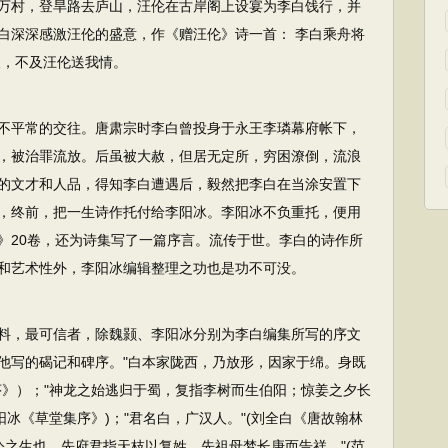
万村，登旱路去庐山，汪伦在古岸阁上设宴为李白饯行，并
白深深感激汪伦的盛意，作《赠汪伦》诗一首： 李白乘舟将
尺，不及汪伦送我情。
不平常的交往。唐肃宗时李白曾投身于永王李璘幕府帐下，
，被治罪流放。后虽被大赦，但居无定所，穷困潦倒，流浪
的文才和人品，得知李白遭遇后，毅然把李白在当涂安置下
，终前，把一生诗作托付给李阳冰。李阳冰不负重托，便用
》20卷，还为诗集写了一篇序言。流传于世。李白的诗作所
和艺术性外，李阳冰编辑整理之功也是功不可没。
料，最可信者，除魏颢、李阳冰分别为李白编集所写的序文
他写的碣记和碑序。"白本家陇西，乃放形，因家于绵。身既
序》）；"神龙之始逃归于蜀，复指李树而生伯阳；惊姜之夕长
阳冰《草堂集序》)；"君名白，广汉人。"(刘全白《唐故翰林
.公之生也，先府君指天枝以复姓，先祖母梦长庚而告祥。"(范