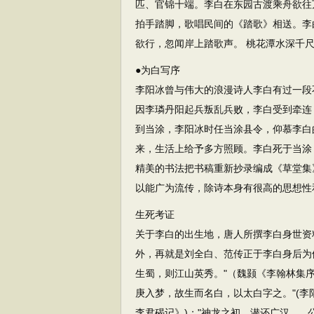
匹、官锦十端。李白在东园古渡乘舟欲往
拍手踏脚，歌唱民间的《踏歌》相送。李
欲行，忽闻岸上踏歌声。 桃花潭水深千
●为白写序
李阳冰曾与伟大的浪漫诗人李白有过一段
因李璘丹阳起兵叛乱兵败，李白受到牵连
到当涂，李阳冰时任当涂县令，仰慕李白
来，生活上给予多方照顾。李白死于当涂
精美的书法把书稿重新抄录编成《草堂集
以能广为流传，除诗本身有很高的思想性
生死考证
关于李白的出生地，唐人所撰李白身世资
外，再就是刘全白、范传正于李白身后为
生蜀，则江山英秀。"（魏颢《李翰林集
庚入梦，故生而名白，以太白字之。"(李
李君碣记》)；"神龙之初，潜还广汉。..