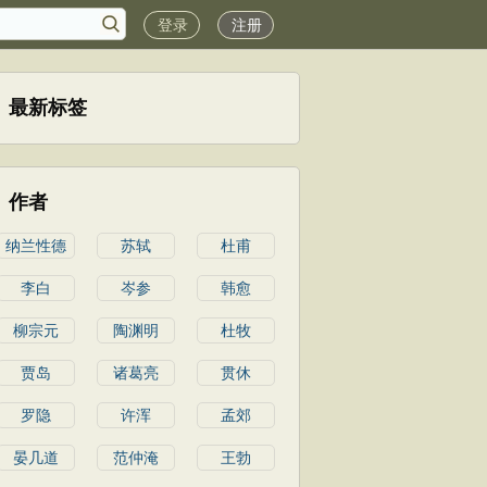
登录
注册
最新标签
作者
纳兰性德
苏轼
杜甫
李白
岑参
韩愈
柳宗元
陶渊明
杜牧
贾岛
诸葛亮
贯休
罗隐
许浑
孟郊
晏几道
范仲淹
王勃