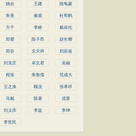
姚合
王建
陆龟蒙
朱熹
秦观
杜荀鹤
方干
李峤
戴叔伦
郑燮
陈子昂
赵长卿
郑谷
文天祥
刘辰翁
刘克庄
卓文君
吴融
程垓
朱敦儒
范成大
王之涣
顾况
张孝祥
马戴
陈著
戎昱
刘义庆
李益
李绅
李世民