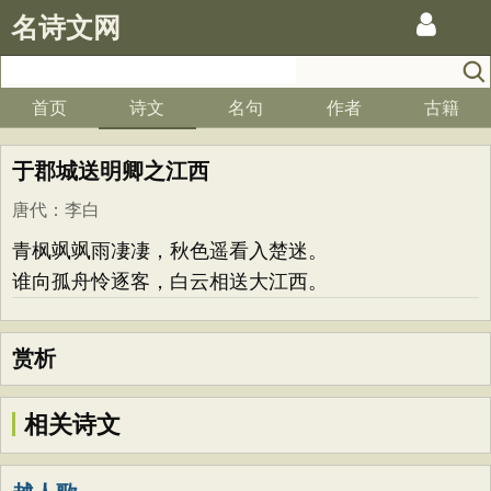
名诗文网
首页
诗文
名句
作者
古籍
于郡城送明卿之江西
唐代
：
李白
青枫飒飒雨凄凄，秋色遥看入楚迷。
谁向孤舟怜逐客，白云相送大江西。
赏析
相关诗文