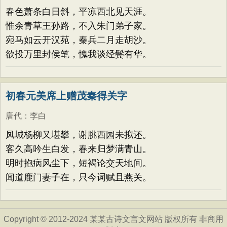
春色萧条白日斜，平凉西北见天涯。
惟余青草王孙路，不入朱门弟子家。
宛马如云开汉苑，秦兵二月走胡沙。
欲投万里封侯笔，愧我谈经鬓有华。
初春元美席上赠茂秦得关字
唐代
：
李白
凤城杨柳又堪攀，谢脁西园未拟还。
客久高吟生白发，春来归梦满青山。
明时抱病风尘下，短褐论交天地间。
闻道鹿门妻子在，只今词赋且燕关。
Copyright © 2012-2024 某某古诗文言文网站 版权所有 非商用