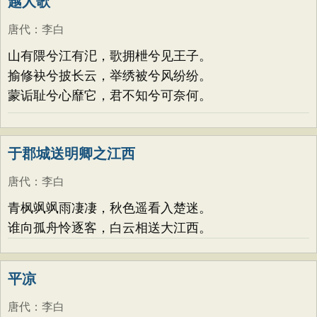
越人歌
唐代
：
李白
山有隈兮江有汜，歌拥枻兮见王子。
揄修袂兮披长云，举绣被兮风纷纷。
蒙诟耻兮心靡它，君不知兮可奈何。
于郡城送明卿之江西
唐代
：
李白
青枫飒飒雨凄凄，秋色遥看入楚迷。
谁向孤舟怜逐客，白云相送大江西。
平凉
唐代
：
李白