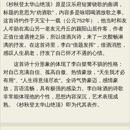
《杪秋登太华山绝顶》原是汉乐府短箫铙歌的曲调，
标题的意思为“劝酒歌”，内容多是咏唱喝酒放歌之事。
这首诗约作于天宝十一载（公元752年），他当时和友
人岑勋在嵩山另一老友元丹丘的颍阳山居作客，作者
正值仕途遇挫之际，所以借酒兴诗，来了一次酣畅淋
漓的抒发。在这首诗里，李白“借题发挥”，借酒消愁，
感叹人生易老，抒发了自己怀才不遇的心情。
这首诗十分形象的体现了李白桀骜不驯的性格：
对自己充满自信、孤高自傲、热情豪放，“天生我才必
有用”、“人生得意须尽欢”。全诗气势豪迈，感情豪
放，言语流畅，具有极强的感染力。李白咏酒的诗歌
非常能体现他的个性，思想内容深沉，艺术表现成
熟。《杪秋登太华山绝顶》即为代其表作。