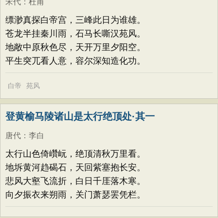
宋代
：
杜甫
缥渺真探白帝宫，三峰此日为谁雄。
苍龙半挂秦川雨，石马长嘶汉苑风。
地敞中原秋色尽，天开万里夕阳空。
平生突兀看人意，容尔深知造化功。
白帝
苑风
登黄榆马陵诸山是太行绝顶处·其一
唐代
：
李白
太行山色倚巑岏，绝顶清秋万里看。
地坼黄河趋碣石，天回紫塞抱长安。
悲风大壑飞流折，白日千厓落木寒。
向夕振衣来朔雨，关门萧瑟罢凭栏。