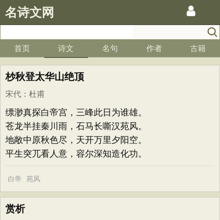
名诗文网
首页
诗文
名句
作者
古籍
杪秋登太华山绝顶
宋代
：
杜甫
缥渺真探白帝宫，三峰此日为谁雄。
苍龙半挂秦川雨，石马长嘶汉苑风。
地敞中原秋色尽，天开万里夕阳空。
平生突兀看人意，容尔深知造化功。
白帝
苑风
赏析